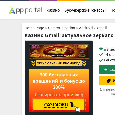
Казино
Букмекерские конторы
По
Home Page
»
Communication
»
Android
»
Gmail
Казино Gmail: актуальное зеркало
#8 ме
14 от
Работа
ЭКСКЛЮЗИВНЫЙ ПРОМОКОД
Ск
300 бесплатных
вращений и бонус до
200%
Для регис
На
Скопировать промокод
CASINORU