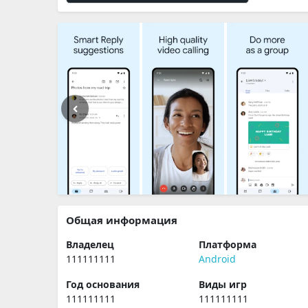
Общая информация
Владелец
Платформа
111111111
Android
Год основания
Виды игр
111111111
111111111