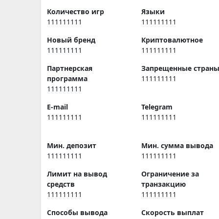
Количество игр
Языки
111111111
111111111
Новый бренд
Криптовалютное
111111111
111111111
Партнерская
Запрещенные стран
программа
111111111
111111111
E-mail
Telegram
111111111
111111111
Мин. депозит
Мин. сумма вывода
111111111
111111111
Лимит на вывод
Ограничение за
средств
транзакцию
111111111
111111111
Способы вывода
Скорость выплат