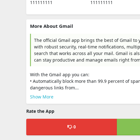
111111111
111111111
More About Gmail
The official Gmail app brings the best of Gmail to
with robust security, real-time notifications, mult
search that works across all your mail. Gmail is a
can stay productive and manage emails right from
With the Gmail app you can:
• Automatically block more than 99.9 percent of sp
dangerous links from...
Show More
Rate the App
0