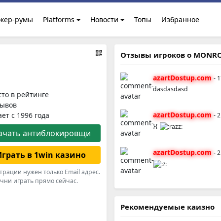
кер-румы
Platforms
Новости
Топы
Избранное
Отзывы игроков о MONRO
azartDostup.com
- 
dasdasdasd
сто в рейтинге
зывов
azartDostup.com
ет с 1996 года
- 
}{
ачать антиблокировщи
azartDostup.com
- 
Играть в 1win казино
трации нужен только Email адрес.
чни играть прямо сейчас.
Рекомендуемые каизно