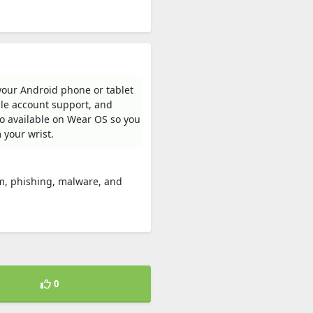
 your Android phone or tablet
iple account support, and
lso available on Wear OS so you
 your wrist.
am, phishing, malware, and
0